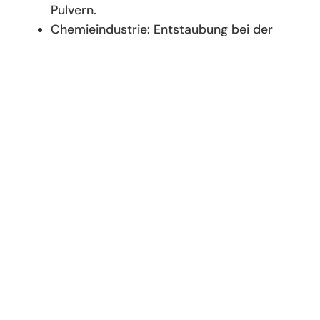
Pulvern.
Chemieindustrie: Entstaubung bei der
Befüllung von Behältern mit chemischen
Pulvern oder Granulaten.
Kunststoffindustrie: Entstaubung bei der
Befüllung von Behältern mit Granulaten
Baustoffindustrie: Abscheidung von
Staub aus Silos für Zement, Kalk oder
Sand.
Pharmaindustrie: Entlüftung von
Behältern mit empfindlichen Wirkstoffen
oder Pulvern.
Unsere Silofilter​