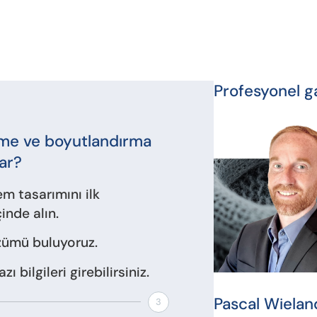
Profesyonel ga
eçme ve boyutlandırma
ar?
em tasarımını ilk
inde alın.
özümü buluyoruz.
bilgileri girebilirsiniz.
Pascal Wielan
3