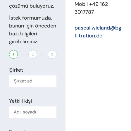
Mobil +49 162
çözümü buluyoruz.
3017787
İstek formumuzla,
bunun için önceden
pascal.wieland@bg-
bazı bilgileri
filtration.de
girebilirsiniz.
1
2
3
Şirket
Yetkili kişi